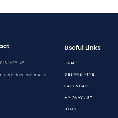
act
Useful Links
0767 508 148
HOME
ntact@dancewithme.ro
DESPRE MINE
CALENDAR
MY PLAYLIST
BLOG