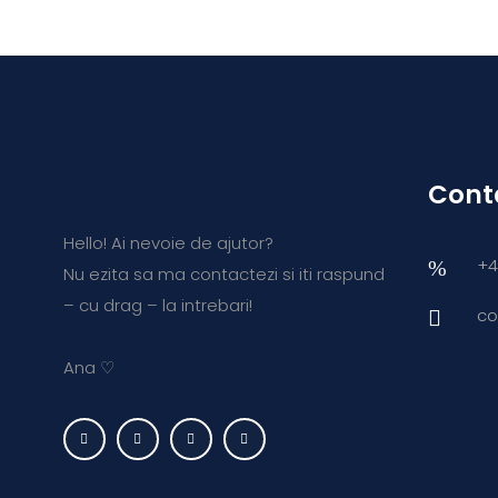
Cont
Hello! Ai nevoie de ajutor?
+4
Nu ezita sa ma contactezi si iti raspund
– cu drag – la intrebari!
co
Ana ♡