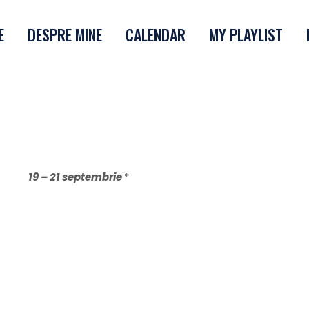
E
DESPRE MINE
CALENDAR
MY PLAYLIST
 De Armonizare Cu
inoctiului De To
19 – 21 septembrie
*